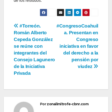
de los residuos.
Navegación
#Torreón.
#CongresoCoahuil
Román Alberto
a. Presentan en
de
Cepeda González
Congreso
entradas
se reúne con
iniciativa en favor
integrantes del
del derecho a la
Consejo Lagunero
pensión por
de la Iniciativa
viudez
Privada
Por
zonalimitrofe-cbnr.com