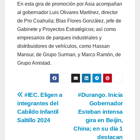
En esta gira de promoción por Asia acompañan
al gobernador Luis Olivares Martínez, director
de Pro Coahuila; Blas Flores González, jefe de
Gabinete y Proyectos Estratégicos; así como
empresarios de parques industriales y
distribuidores de vehículos, como Hassan
Mansur, de Grupo Surman, y Marco Ramón, de
Grupo Amistad.
Navegación
#IEC. Eligen a
#Durango. Inicia
integrantes del
Gobernador
de
Cabildo Infantil
Esteban intensa
entradas
Saltillo 2024
gira en Beijín,
China; en su día 1
destacan