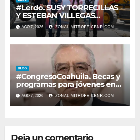
#Lerdo. SUSY TORRECILLAS
Y ESTEBAN VILLEGAS
ENTREGAN TÍTULOS DE
AGO 7, 2026
ZONALIMITROFE-CBNR.COM
PROPIEDAD A FAMILIAS
LERDENSES Y DAN
ARRANQUE A LA
CONSTRUCCIÓN DE DOMO
EN CARLOS REAL*
BLOG
#CongresoCoahuila. Becas y
programas para jóvenes en
áreas agropecuarias, plantea
AGO 7, 2026
ZONALIMITROFE-CBNR.COM
Raúl Onofre
Deja un comentario