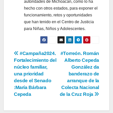
autoridades de Michoacán, como lo ha
hecho con otros estados, para exponer el
funcionamiento, retos y oportunidades
que han tenido en el Centro de Justicia
para Niñas, Niños y Adolescentes.
Navegación
#Campaña2024.
#Torreón. Román
Fortalecimiento del
Alberto Cepeda
de
núcleo familiar,
González da
entradas
una prioridad
banderazo de
desde el Senado
arranque de la
:María Bárbara
Colecta Nacional
Cepeda
de la Cruz Roja