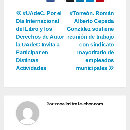
Navegación
#UAdeC. Por el
#Torreón. Román
Día Internacional
Alberto Cepeda
de
del Libro y los
González sostiene
entradas
Derechos de Autor
reunión de trabajo
la UAdeC Invita a
con sindicato
Participar en
mayoritario de
Distintas
empleados
Actividades
municipales
Por
zonalimitrofe-cbnr.com