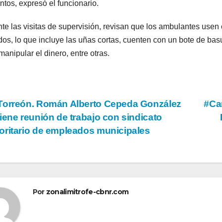
ntos, expresó el funcionario.
te las visitas de supervisión, revisan que los ambulantes use
os, lo que incluye las uñas cortas, cuenten con un bote de basu
manipular el dinero, entre otras.
vegación
orreón. Román Alberto Cepeda González
#Ca
iene reunión de trabajo con sindicato
ritario de empleados municipales
tradas
Por
zonalimitrofe-cbnr.com