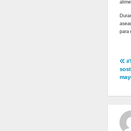
alime
Duran
asead
para 
Na
#T
sost
de
mayo
en