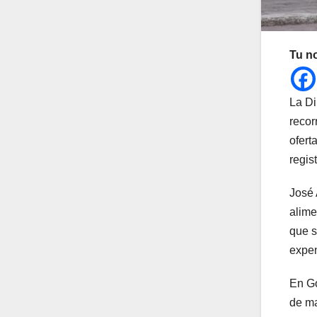
Tu n
La Di
recor
ofert
regis
José 
alime
que s
expen
En Gó
de ma