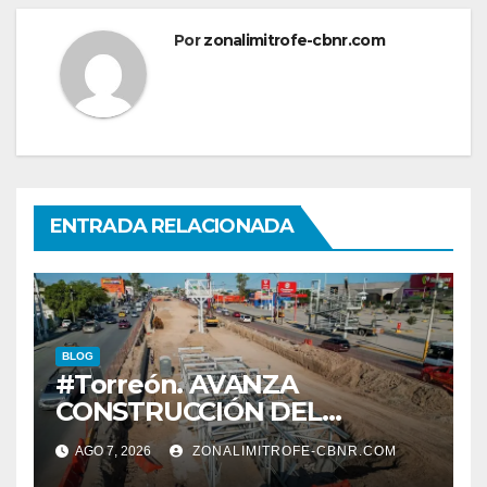
Por
zonalimitrofe-cbnr.com
ENTRADA RELACIONADA
BLOG
#Torreón. AVANZA
CONSTRUCCIÓN DEL
SISTEMA VIAL ORIENTE,
AGO 7, 2026
ZONALIMITROFE-CBNR.COM
SOBRE BULEVAR