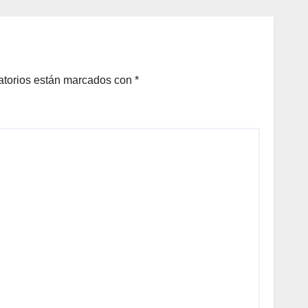
Onofre
DAN
A
N DE
LOS
atorios están marcados con
*