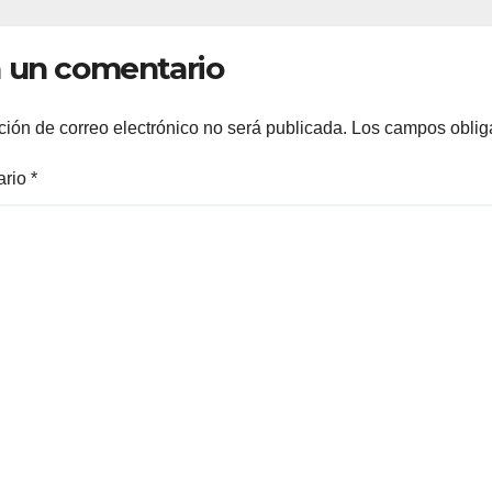
FAMILIAS
LERDENSES Y 
 un comentario
ARRANQUE A L
CONSTRUCCIÓ
DOMO EN CAR
ción de correo electrónico no será publicada.
Los campos oblig
REAL*
ario
*