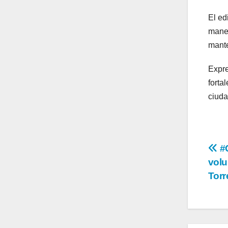
El ed
maner
mante
Expre
forta
ciud
Na
#C
volu
de
Tor
en