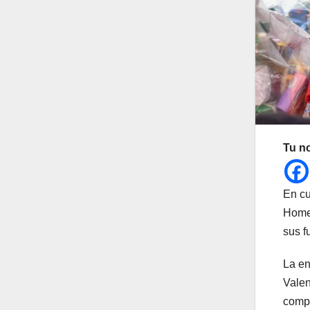
Tu n
En cu
Homer
sus f
La en
Valen
compl