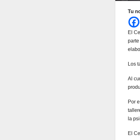
Tu n
El Ce
parte
elabo
Los t
Al cu
produ
Por e
talle
la ps
El Ce