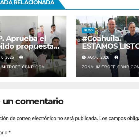
ADA RELACIONADA
BLOG
. Aprueba el
#Coahuila.
ildo propuesta
ESTAMOS LIST
Betzabé
PARA
6, 2026
AGO 6, 2026
tínez para su
POTENCIALIZA
mer informe el
IMITROFE-CBNR.COM
GAS COAHUILA:
ZONALIMITROFE-CBNR.CO
 20 de agosto a
MANOLO
 11 de la mañana*
 un comentario
ción de correo electrónico no será publicada.
Los campos oblig
ario
*