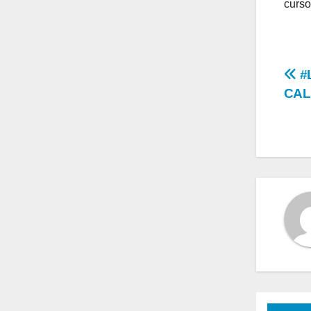
curso
Na
#
CAL
de
en