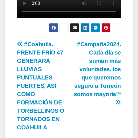
Navegación
#Coahuila.
#Campaña2024.
FRENTE FRÍO 47
Cada día se
de
GENERARÁ
suman más
entradas
LLUVIAS
voluntades, los
PUNTUALES
que queremos
FUERTES, ASÍ
seguro a Torreón
COMO
somos mayoría”*
FORMACIÓN DE
TORBELLINOS O
TORNADOS EN
COAHUILA