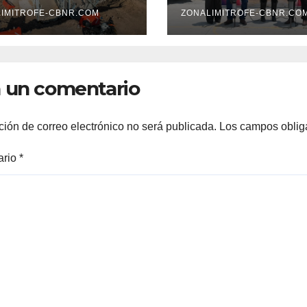
ENTE, SOBRE
ENTREGAN
LEVAR
IMITROFE-CBNR.COM
TÍTULOS DE
ZONALIMITROFE-CBNR.CO
VOLUCIÓN
PROPIEDAD A
FAMILIAS
LERDENSES Y 
 un comentario
ARRANQUE A L
CONSTRUCCIÓ
DOMO EN CAR
ción de correo electrónico no será publicada.
Los campos oblig
REAL*
ario
*