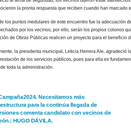
cto al tema de seguridad, los vecinos dijeron estar satisfecho
ocieron la pronta respuesta que reciben cuando han marcado el 
de los puntos medulares de este encuentro fue la adecuación d
echados por los vecinos, por ello, serán los propios colonos qu
ción de Obras Públicas realicen un proyecto para el beneficio d
mente, la presidenta municipal, Leticia Herrera Ale, agradeció l
prestación de los servicios públicos, pues para ella es fundame
 de toda la administración.
vegación
Campaña2024. Necesitamos más
aestructura para la continúa llegada de
rsiones comenta candidato con vecinos de
tradas
reón.: HUGO DÁVILA.