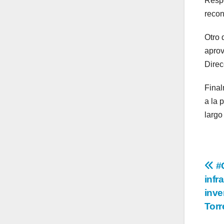
Respe
recon
Otro 
aprov
Direc
Final
a la 
largo
Na
#
infr
de
inve
en
Tor