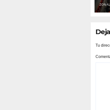
ORI
BU
ZONAL
RE
Deja
Tu direc
Coment