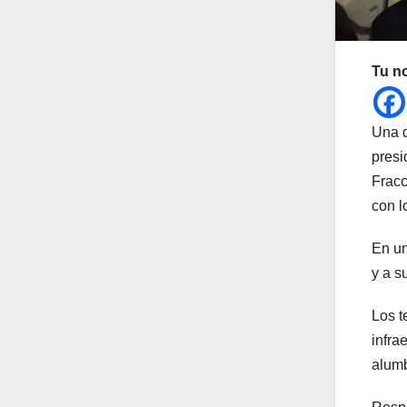
Tu n
Una d
presi
Fracc
con l
En un
y a s
Los t
infra
alumb