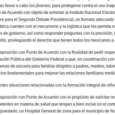
n llevar a cabo los jóvenes, para protegerse contra el uso inap
 de Acuerdo con objeto de exhortar al Instituto Nacional Elector
re para el Segundo Debate Presidencial, un formato adecuado p
lica cuenten con el mecanismo y la logística que les permita e
s de gobierno, así como responder preguntas con la precisión, l
ello, privilegiando el derecho que tienen todos los mexicanos a 
roposición con Punto de Acuerdo con la finalidad de pedir respe
ción Pública del Gobierno Federal a que, en coordinación con l
amas de escuela para familias dirigidos a padres, madres, tut
ios fundamentales para mejorar las relaciones familiares media
entes situaciones relacionadas con la formación integral de niño
roposición con Punto de Acuerdo con el propósito de solicitar 
tentes en materia de salud que tengan a bien incluir en el cor
puestario, un Hospital General de zona para el municipio de N