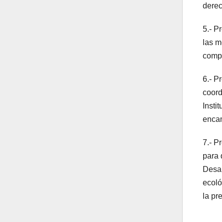
derec
5.- P
las m
compl
6.- P
coord
Insti
encam
7.- P
para 
Desar
ecoló
la pr