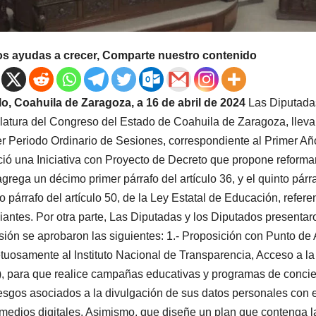
os ayudas a crecer, Comparte nuestro contenido
llo, Coahuila de Zaragoza, a 16 de abril de 2024
Las Diputadas
latura del Congreso del Estado de Coahuila de Zaragoza, llevar
r Periodo Ordinario de Sesiones, correspondiente al Primer Año
ió una Iniciativa con Proyecto de Decreto que propone reformar
agrega un décimo primer párrafo del artículo 36, y el quinto párr
o párrafo del artículo 50, de la Ley Estatal de Educación, refere
iantes. Por otra parte, Las Diputadas y los Diputados presenta
sión se aprobaron las siguientes: 1.- Proposición con Punto de 
tuosamente al Instituto Nacional de Transparencia, Acceso a l
), para que realice campañas educativas y programas de concient
iesgos asociados a la divulgación de sus datos personales con 
 medios digitales. Asimismo, que diseñe un plan que contenga 