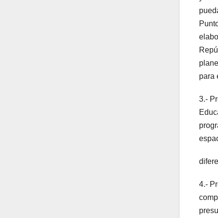
pueda
Punto
elabo
Repúb
plane
para 
3.- P
Educa
progr
espac
difer
4.- P
compe
presu