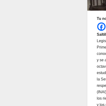
Tu n
Salti
Legis
Prime
conoc
y se 
octav
estud
la Se
respe
(INAI
los r
y los