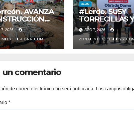
BLOG
rreón. AVANZA
#Lerdo. SUSY
NSTRUCCIÓN
TORRECILLAS 
 SISTEMA VIAL
ESTEBAN VILL
7, 2026
AGO 7, 2026
ENTE, SOBRE
ENTREGAN
LEVAR
IMITROFE-CBNR.COM
TÍTULOS DE
ZONALIMITROFE-CBNR.CO
VOLUCIÓN
PROPIEDAD A
FAMILIAS
LERDENSES Y 
 un comentario
ARRANQUE A L
CONSTRUCCIÓ
DOMO EN CAR
ción de correo electrónico no será publicada.
Los campos oblig
REAL*
ario
*