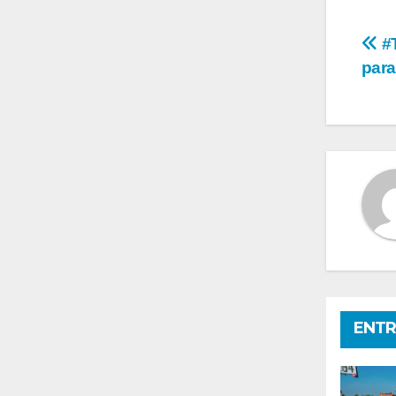
Na
#T
para
de
en
ENTR