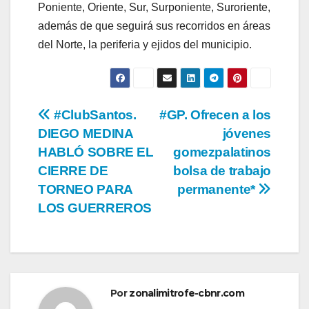
Poniente, Oriente, Sur, Surponiente, Suroriente,
además de que seguirá sus recorridos en áreas
del Norte, la periferia y ejidos del municipio.
Navegación
#ClubSantos.
#GP. Ofrecen a los
DIEGO MEDINA
jóvenes
de
HABLÓ SOBRE EL
gomezpalatinos
entradas
CIERRE DE
bolsa de trabajo
TORNEO PARA
permanente*
LOS GUERREROS
Por
zonalimitrofe-cbnr.com