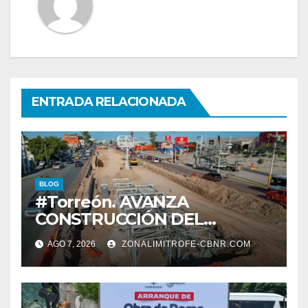
ENTRADA RELACIONADA
BLOG
#Torreón. AVANZA
CONSTRUCCIÓN DEL
SISTEMA VIAL ORIENTE,
AGO 7, 2026
ZONALIMITROFE-CBNR.COM
SOBRE BULEVAR
REVOLUCIÓN