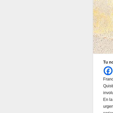
Tu n
Franc
Quist
invol
En la
urgen