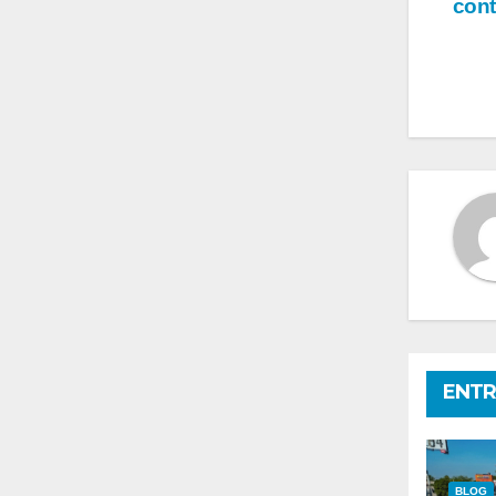
cont
de
en
ENTR
BLOG