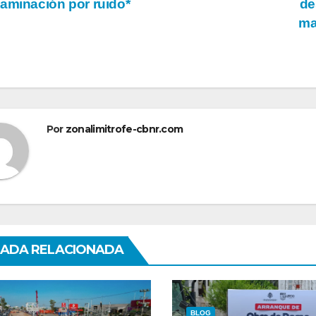
aminación por ruido*
de
ma
tradas
Por
zonalimitrofe-cbnr.com
ADA RELACIONADA
BLOG