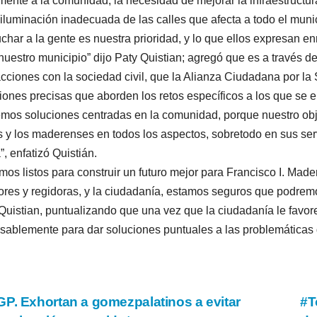
mente a la comunidad, la necesidad de mejorar la infraestructura
 iluminación inadecuada de las calles que afecta a todo el munic
char a la gente es nuestra prioridad, y lo que ellos expresan 
nuestro municipio” dijo Paty Quistian; agregó que es a través de 
acciones con la sociedad civil, que la Alianza Ciudadana por l
iones precisas que aborden los retos específicos a los que se e
mos soluciones centradas en la comunidad, porque nuestro obje
s y los maderenses en todos los aspectos, sobretodo en sus ser
”, enfatizó Quistián.
mos listos para construir un futuro mejor para Francisco I. Made
ores y regidoras, y la ciudadanía, estamos seguros que podremo
Quistian, puntualizando que una vez que la ciudadanía le favore
sablemente para dar soluciones puntuales a las problemáticas q
vegación
P. Exhortan a gomezpalatinos a evitar
#T