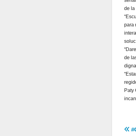
seria
de la
“Escu
para 
inter
soluc
“Dare
de la
digna
“Esta
regid
Paty 
incan
Na
#G