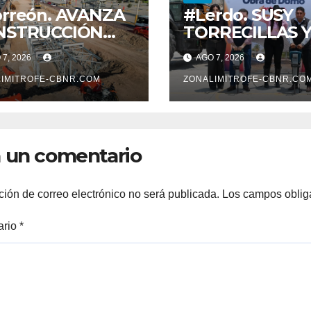
rreón. AVANZA
#Lerdo. SUSY
NSTRUCCIÓN
TORRECILLAS 
 SISTEMA VIAL
ESTEBAN VILL
7, 2026
AGO 7, 2026
ENTE, SOBRE
ENTREGAN
LEVAR
IMITROFE-CBNR.COM
TÍTULOS DE
ZONALIMITROFE-CBNR.CO
VOLUCIÓN
PROPIEDAD A
FAMILIAS
LERDENSES Y 
 un comentario
ARRANQUE A L
CONSTRUCCIÓ
DOMO EN CAR
ción de correo electrónico no será publicada.
Los campos oblig
REAL*
ario
*