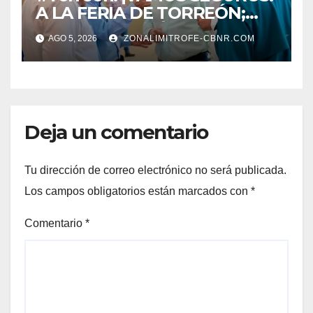
A LA FERIA DE TORREÓN;
ALISTAN EDICIÓN 80
AGO 5, 2026
ZONALIMITROFE-CBNR.COM
Deja un comentario
Tu dirección de correo electrónico no será publicada.
Los campos obligatorios están marcados con
*
Comentario
*