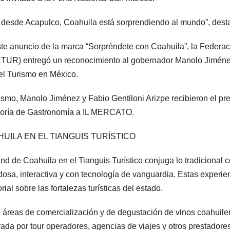
 desde Acapulco, Coahuila está sorprendiendo al mundo”, dest
te anuncio de la marca “Sorpréndete con Coahuila”, la Federa
TUR) entregó un reconocimiento al gobernador Manolo Jiménez
el Turismo en México.
smo, Manolo Jiménez y Fabio Gentiloni Arizpe recibieron el pre
oría de Gastronomía a IL MERCATO.
UILA EN EL TIANGUIS TURÍSTICO
and de Coahuila en el Tianguis Turístico conjuga lo tradicional 
osa, interactiva y con tecnología de vanguardia. Estas experien
rial sobre las fortalezas turísticas del estado.
 áreas de comercialización y de degustación de vinos coahuile
rada por tour operadores, agencias de viajes y otros prestadores