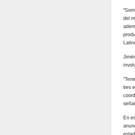
“Somo
del m
ademá
produ
Latin
Jimén
invol
“Tene
tres 
coord
señal
En es
anunc
estad