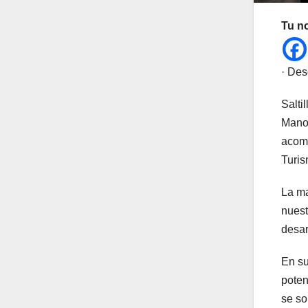
Tu n
· Des
Salti
Manol
acomp
Turis
La ma
nuest
desar
En su
poten
se so