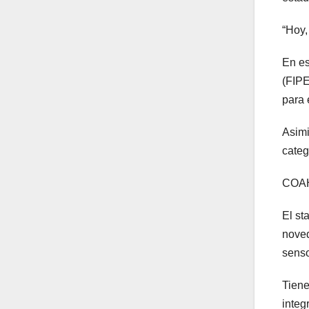
“Hoy,
En es
(FIPE
para 
Asimi
categ
COAH
El st
noved
senso
Tiene
integ