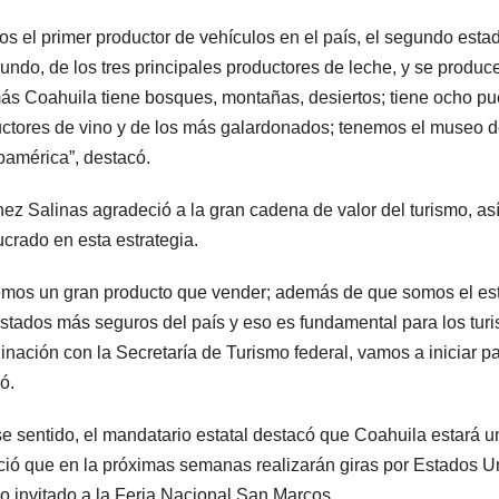
s el primer productor de vehículos en el país, el segundo estad
undo, de los tres principales productores de leche, y se produ
s Coahuila tiene bosques, montañas, desiertos; tiene ocho pu
ctores de vino y de los más galardonados; tenemos el museo de
oamérica”, destacó.
ez Salinas agradeció a la gran cadena de valor del turismo, as
ucrado en esta estrategia.
mos un gran producto que vender; además de que somos el est
estados más seguros del país y eso es fundamental para los turi
inación con la Secretaría de Turismo federal, vamos a iniciar p
ó.
e sentido, el mandatario estatal destacó que Coahuila estará un
ió que en la próximas semanas realizarán giras por Estados Un
o invitado a la Feria Nacional San Marcos.