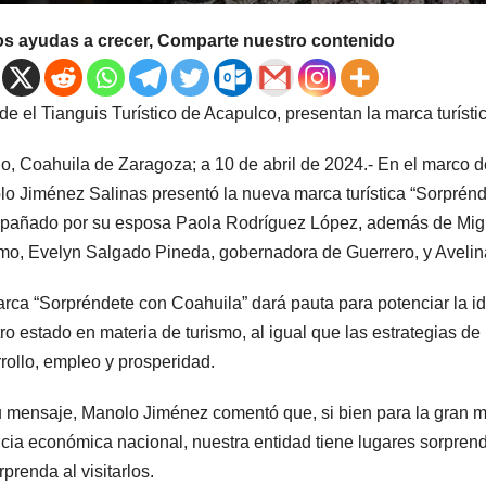
os ayudas a crecer, Comparte nuestro contenido
de el Tianguis Turístico de Acapulco, presentan la marca turíst
llo, Coahuila de Zaragoza; a 10 de abril de 2024.- En el marco d
o Jiménez Salinas presentó la nueva marca turística “Sorprénd
añado por su esposa Paola Rodríguez López, además de Miguel
mo, Evelyn Salgado Pineda, gobernadora de Guerrero, y Avelin
rca “Sorpréndete con Coahuila” dará pauta para potenciar la ide
ro estado en materia de turismo, al igual que las estrategias 
rollo, empleo y prosperidad.
 mensaje, Manolo Jiménez comentó que, si bien para la gran ma
cia económica nacional, nuestra entidad tiene lugares sorpren
rprenda al visitarlos.