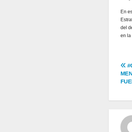
En es
Estra
del d
en la
Na
#
MEN
de
FUE
en