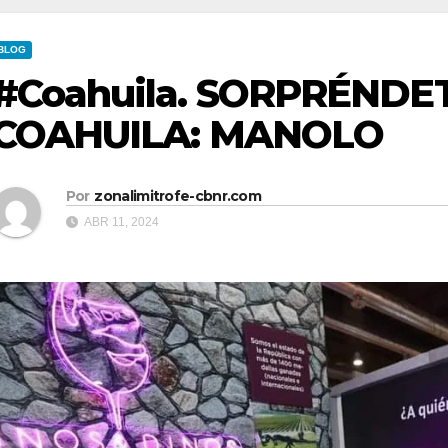
BLOG
#Coahuila. SORPRÉNDE
COAHUILA: MANOLO
Por
zonalimitrofe-cbnr.com
ABR 11, 2024