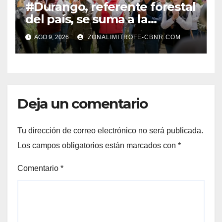
#Durango, referente forestal
del país, se suma a la
Jornada Nacional de
AGO 9, 2026
ZONALIMITROFE-CBNR.COM
Reforestación de la
Presidenta Claudia con la
plantación de 6 mil pinos
Deja un comentario
Tu dirección de correo electrónico no será publicada.
Los campos obligatorios están marcados con
*
Comentario
*