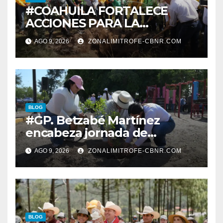
#COAHUILA FORTALECE
ACCIONES PARA LA
RESTAURACIÓN Y
AGO 9, 2026
ZONALIMITROFE-CBNR.COM
PROTECCIÓN DE SUS
ECOSISTEMAS
BLOG
#GP. Betzabé Martínez
encabeza jornada de
reforestación en el Parque 5
AGO 9, 2026
ZONALIMITROFE-CBNR.COM
de Mayo*
BLOG