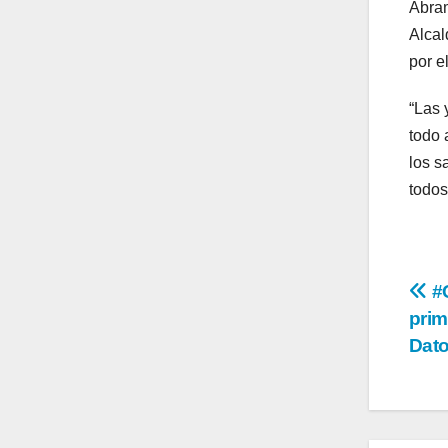
Abram
Alcal
por e
“Las 
todo 
los s
todos
Na
#G
prim
de
Dato
en