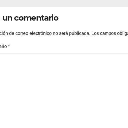
SARROLLO DE
TRABAJADORE
RREÓN
LA EDUCACION
 un comentario
ción de correo electrónico no será publicada.
Los campos oblig
ario
*