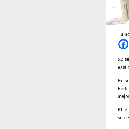
Tu n
Salti
está 
En su
Feder
mejor
El re
se de