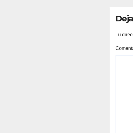
DE
TO
Deja
Tu direc
Coment