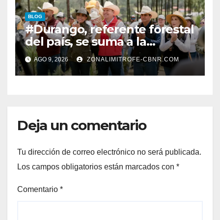
BLOG
#Durango, referente forestal
del país, se suma a la
Jornada Nacional de
AGO 9, 2026
ZONALIMITROFE-CBNR.COM
Reforestación de la
Presidenta Claudia con la
plantación de 6 mil pinos
Deja un comentario
Tu dirección de correo electrónico no será publicada.
Los campos obligatorios están marcados con
*
Comentario
*