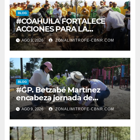
BLOG
#COAHUILA FORTALECE
ACCIONES PARA LA
RESTAURACIÓN Y
AGO 9, 2026
ZONALIMITROFE-CBNR.COM
PROTECCIÓN DE SUS
ECOSISTEMAS
BLOG
#GP. Betzabé Martínez
encabeza jornada de
reforestación en el Parque 5
AGO 9, 2026
ZONALIMITROFE-CBNR.COM
de Mayo*