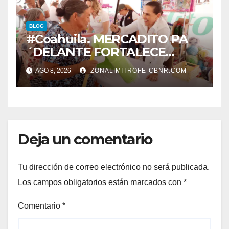
BLOG
#Coahuila. MERCADITO PA
´DELANTE FORTALECE
CUIDADO DEL MEDIO
AGO 8, 2026
ZONALIMITROFE-CBNR.COM
AMBIENTE Y LA ECONOMÍA
DE MÁS DE 6 MIL 500
FAMILIAS COAHUILENSES
Deja un comentario
Tu dirección de correo electrónico no será publicada.
Los campos obligatorios están marcados con
*
Comentario
*