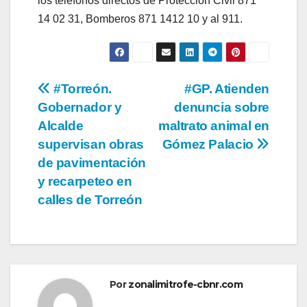
los teléfonos directos de Protección Civil 871
14 02 31, Bomberos 871 1412 10 y al 911.
Navegación
#Torreón.
#GP. Atienden
Gobernador y
denuncia sobre
de
Alcalde
maltrato animal en
entradas
supervisan obras
Gómez Palacio
de pavimentación
y recarpeteo en
calles de Torreón
Por
zonalimitrofe-cbnr.com