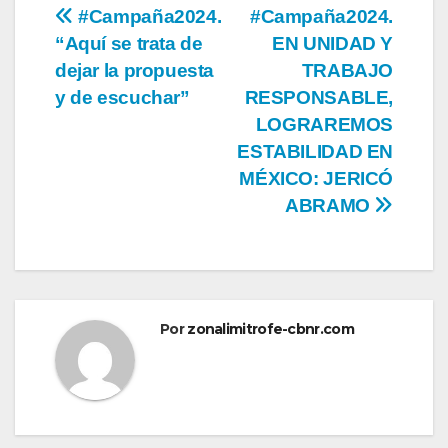
Navegación
#Campaña2024.
#Campaña2024.
“Aquí se trata de
EN UNIDAD Y
de
dejar la propuesta
TRABAJO
entradas
y de escuchar”
RESPONSABLE,
LOGRAREMOS
ESTABILIDAD EN
MÉXICO: JERICÓ
ABRAMO
Por
zonalimitrofe-cbnr.com