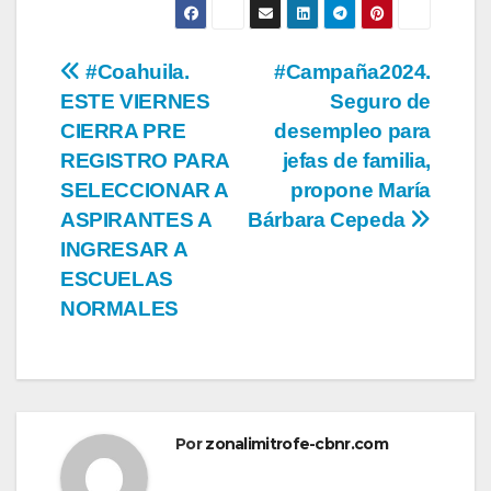
Navegación
#Coahuila.
#Campaña2024.
ESTE VIERNES
Seguro de
de
CIERRA PRE
desempleo para
entradas
REGISTRO PARA
jefas de familia,
SELECCIONAR A
propone María
ASPIRANTES A
Bárbara Cepeda
INGRESAR A
ESCUELAS
NORMALES
Por
zonalimitrofe-cbnr.com