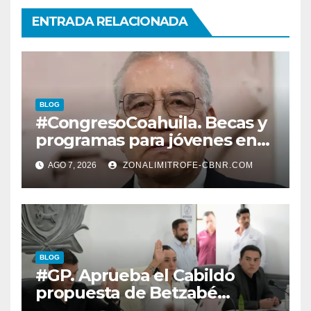
ENTRADA RELACIONADA
BLOG
#CongresoCoahuila. Becas y
programas para jóvenes en
áreas agropecuarias, plantea
AGO 7, 2026
ZONALIMITROFE-CBNR.COM
Raúl Onofre
BLOG
#GP. Aprueba el Cabildo
propuesta de Betzabé
Martínez para su primer