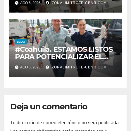
AGO 6, 2026
ZONALIMITROFE-CBNR.COM
informe el día 20 de agosto a
las 11 de la mañana*
BLOG
#Coahuila. ESTAMOS LISTOS
PARA POTENCIALIZAR EL
GAS COAHUILA: MANOLO
AGO 6, 2026
ZONALIMITROFE-CBNR.COM
Deja un comentario
Tu dirección de correo electrónico no será publicada.