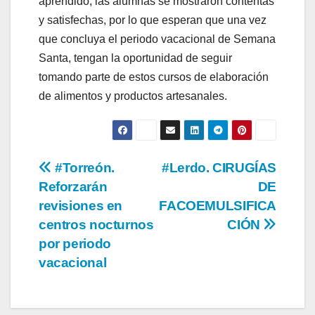
aprendido, las alumnas se mostraron contentas
y satisfechas, por lo que esperan que una vez
que concluya el periodo vacacional de Semana
Santa, tengan la oportunidad de seguir
tomando parte de estos cursos de elaboración
de alimentos y productos artesanales.
Navegación
#Torreón.
#Lerdo. CIRUGÍAS
Reforzarán
DE
de
revisiones en
FACOEMULSIFICA
entradas
centros nocturnos
CIÓN
por periodo
vacacional