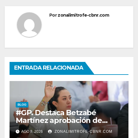
Por
zonalimitrofe-cbnr.com
ENTRADA RELACIONADA
BLOG
#GP. Destaca Betzabé
Martínez aprobación de
nuevas normas para
AGO 8, 2026
ZONALIMITROFE-CBNR.COM
fortalecer la ética y