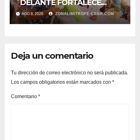
´DELANTE FORTALECE
CUIDADO DEL MEDIO
AGO 8, 2026
ZONALIMITROFE-CBNR.COM
AMBIENTE Y LA ECONOMÍA
DE MÁS DE 6 MIL 500
FAMILIAS COAHUILENSES
Deja un comentario
Tu dirección de correo electrónico no será publicada.
Los campos obligatorios están marcados con
*
Comentario
*