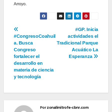
Arroyo.
Navegación
#GP. Inicia
#CongresoCoahuil
actividades el
de
a. Busca
Tradicional Parque
entradas
Congreso
Acuático La
fortalecer el
Esperanza
desarrollo en
materia de ciencia
y tecnología
Por
zonalimitrofe-cbnr.com