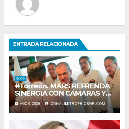
ENTRADA RELACIONADA
BLOG
#Torreón. MARS REFRENDA
SINERGIA CON CÁMARAS Y
ORGANISMOS, EN BENEFICIO
AGO 6, 2026
ZONALIMITROFE-CBNR.COM
DEL DESARROLLO DE
TORREÓN