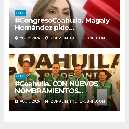
BLOG
#CongresoCoahuila. Magaly
Hernández pide
desconegelar LEY QUE TIENE
AGO 6, 2026
ZONALIMITROFE-CBNR.COM
QUE VER CON LA
PROTECCION DE
TRABAJADORES DE LA
EDUCACION.
BLOG
#Coahuila. CON NUEVOS
NOMBRAMIENTOS
FORTALECE GOBERNADOR
AGO 5, 2026
ZONALIMITROFE-CBNR.COM
GABINETE