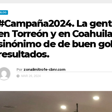
BLOG
#Campaña2024. La gente
en Torreón y en Coahuila,
sinónimo de de buen go
resultados.
Por
zonalimitrofe-cbnr.com
MAR 26, 2024