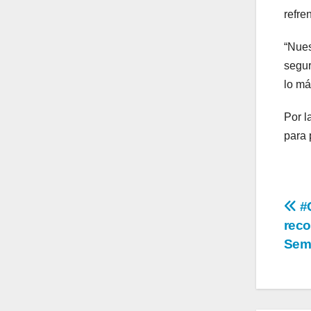
refre
“Nues
segur
lo má
Por l
para 
Na
#G
reco
de
Sem
en