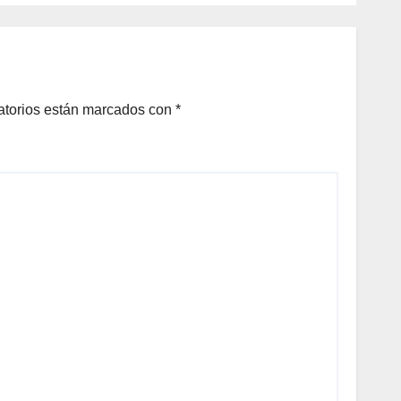
DESARROLLO DE
TORREÓN
atorios están marcados con
*