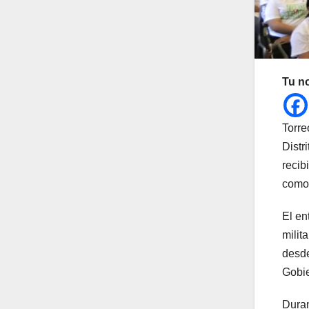
Tu n
Torre
Distr
recib
como 
El en
milit
desde
Gobie
Duran