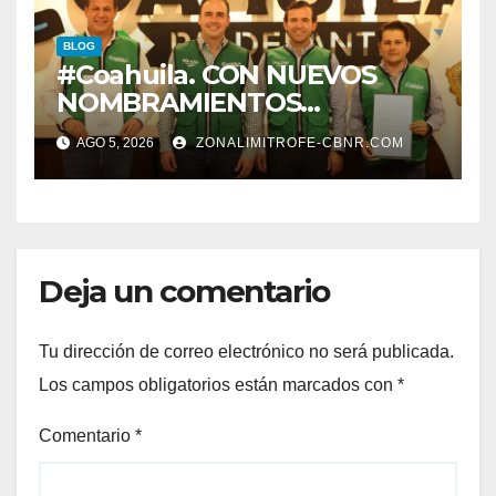
BLOG
#Coahuila. CON NUEVOS
NOMBRAMIENTOS
FORTALECE GOBERNADOR
AGO 5, 2026
ZONALIMITROFE-CBNR.COM
GABINETE
Deja un comentario
Tu dirección de correo electrónico no será publicada.
Los campos obligatorios están marcados con
*
Comentario
*