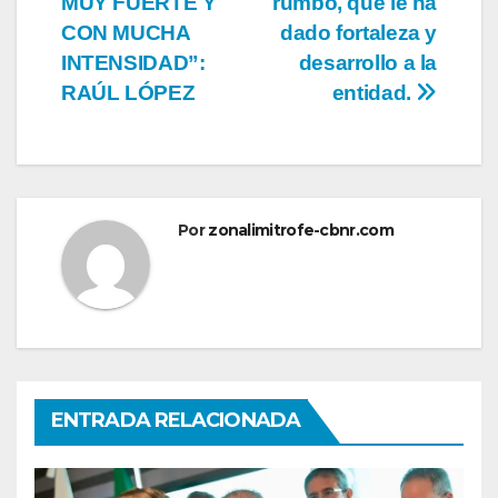
entradas
MUY FUERTE Y
rumbo, que le ha
CON MUCHA
dado fortaleza y
INTENSIDAD”:
desarrollo a la
RAÚL LÓPEZ
entidad.
Por
zonalimitrofe-cbnr.com
ENTRADA RELACIONADA