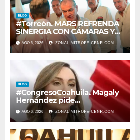
BLOG
#Torreón. MARS REFRENDA
SINERGIA CON CÁMARAS Y
ORGANISMOS, EN BENEFICIO
AGO 6, 2026
ZONALIMITROFE-CBNR.COM
DEL DESARROLLO DE
TORREÓN
BLOG
#CongresoCoahuila. Magaly
Hernández pide
desconegelar LEY QUE TIENE
AGO 6, 2026
ZONALIMITROFE-CBNR.COM
QUE VER CON LA
PROTECCION DE
TRABAJADORES DE LA
EDUCACION.