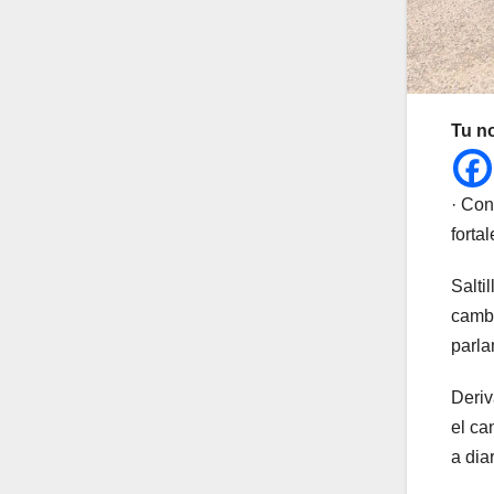
Tu n
· Con
forta
Salti
cambi
parla
Deriv
el ca
a dia