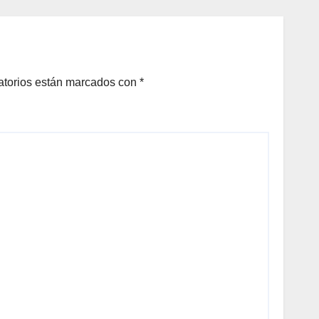
Onofre
DAN
A
N DE
LOS
atorios están marcados con
*