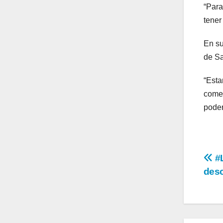
“Para
tener
En su
de Sa
“Esta
comen
poder
Na
#L
desc
de
en