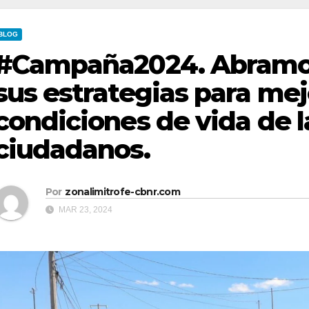
BLOG
#Campaña2024. Abramo 
sus estrategias para mej
condiciones de vida de la
ciudadanos.
Por
zonalimitrofe-cbnr.com
MAR 23, 2024