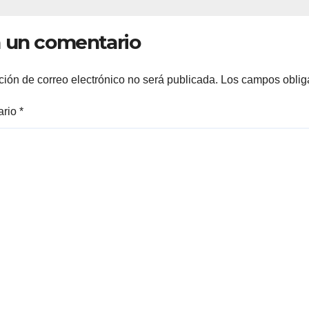
FAMILIAS
LERDENSES Y 
 un comentario
ARRANQUE A L
CONSTRUCCIÓ
DOMO EN CAR
ción de correo electrónico no será publicada.
Los campos oblig
REAL*
ario
*