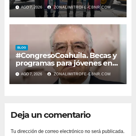
ENTREGAN TÍTULOS DE
AGO 7, 2026
ZONALIMITROFE-CBNR.COM
PROPIEDAD A FAMILIAS
LERDENSES Y DAN
ARRANQUE A LA
CONSTRUCCIÓN DE DOMO
EN CARLOS REAL*
BLOG
#CongresoCoahuila. Becas y
programas para jóvenes en
áreas agropecuarias, plantea
AGO 7, 2026
ZONALIMITROFE-CBNR.COM
Raúl Onofre
Deja un comentario
Tu dirección de correo electrónico no será publicada.