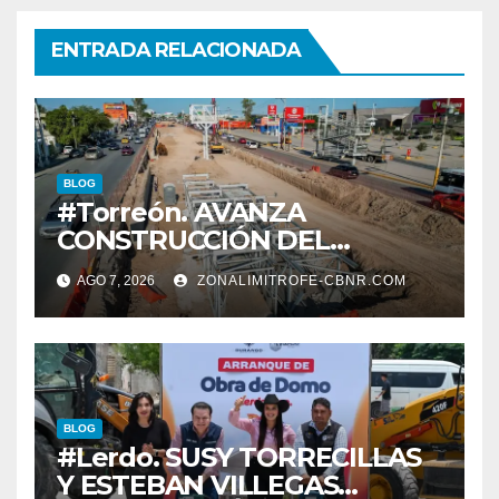
ENTRADA RELACIONADA
BLOG
#Torreón. AVANZA
CONSTRUCCIÓN DEL
SISTEMA VIAL ORIENTE,
AGO 7, 2026
ZONALIMITROFE-CBNR.COM
SOBRE BULEVAR
REVOLUCIÓN
BLOG
#Lerdo. SUSY TORRECILLAS
Y ESTEBAN VILLEGAS