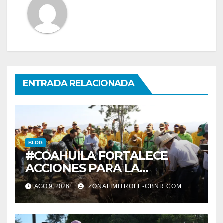
ENTRADA RELACIONADA
BLOG
#COAHUILA FORTALECE
ACCIONES PARA LA
RESTAURACIÓN Y
AGO 9, 2026
ZONALIMITROFE-CBNR.COM
PROTECCIÓN DE SUS
ECOSISTEMAS