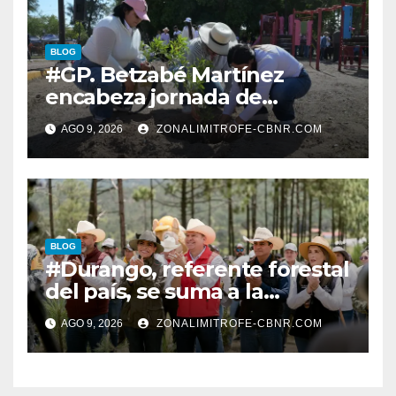
BLOG
#GP. Betzabé Martínez
encabeza jornada de
reforestación en el Parque 5
AGO 9, 2026
ZONALIMITROFE-CBNR.COM
de Mayo*
BLOG
#Durango, referente forestal
del país, se suma a la
Jornada Nacional de
AGO 9, 2026
ZONALIMITROFE-CBNR.COM
Reforestación de la
Presidenta Claudia con la
plantación de 6 mil pinos