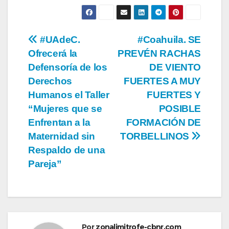
Navegación
#UAdeC.
#Coahuila. SE
Ofrecerá la
PREVÉN RACHAS
de
Defensoría de los
DE VIENTO
entradas
Derechos
FUERTES A MUY
Humanos el Taller
FUERTES Y
“Mujeres que se
POSIBLE
Enfrentan a la
FORMACIÓN DE
Maternidad sin
TORBELLINOS
Respaldo de una
Pareja”
Por
zonalimitrofe-cbnr.com