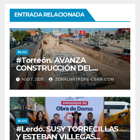
ENTRADA RELACIONADA
BLOG
#Torreón. AVANZA
CONSTRUCCIÓN DEL
SISTEMA VIAL ORIENTE,
AGO 7, 2026
ZONALIMITROFE-CBNR.COM
SOBRE BULEVAR
REVOLUCIÓN
BLOG
#Lerdo. SUSY TORRECILLAS
Y ESTEBAN VILLEGAS