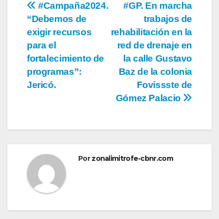
Navegación
#Campaña2024.
#GP. En marcha
“Debemos de
trabajos de
de
exigir recursos
rehabilitación en la
entradas
para el
red de drenaje en
fortalecimiento de
la calle Gustavo
programas”:
Baz de la colonia
Jericó.
Fovissste de
Gómez Palacio
Por
zonalimitrofe-cbnr.com