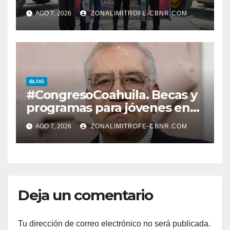
ENTREGAN TÍTULOS DE
AGO 7, 2026
ZONALIMITROFE-CBNR.COM
PROPIEDAD A FAMILIAS
LERDENSES Y DAN
ARRANQUE A LA
CONSTRUCCIÓN DE DOMO
EN CARLOS REAL*
BLOG
#CongresoCoahuila. Becas y
programas para jóvenes en
áreas agropecuarias, plantea
AGO 7, 2026
ZONALIMITROFE-CBNR.COM
Raúl Onofre
Deja un comentario
Tu dirección de correo electrónico no será publicada.