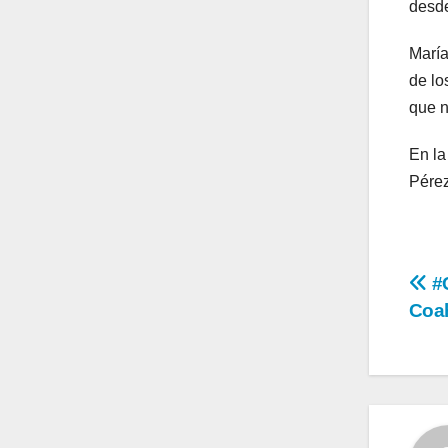
desde
María
de lo
que n
En la
Pérez
Na
#C
Coah
de
en