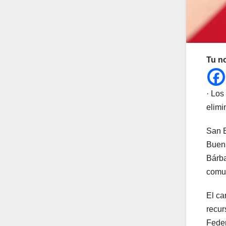
Tu n
· Los
elimi
San B
Buena
Bárba
comun
El ca
recur
Feder