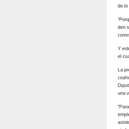
de lo
“Porq
den s
corre
Y est
el cu
La pr
coahu
Diput
una v
“Para
emple
asist