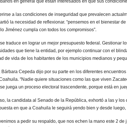
danos en general que están interesados en que sus condicione
ferirse a las condiciones de inseguridad que prevalecen actual
rtió la necesidad de reflexionar. “pensemos en el bienestar de
o Jiménez cumpla con todos los compromisos”.
se traduce en lograr un mejor presupuesto federal. Gestionar lo
idades que tiene la entidad, por ejemplo continuar con el blind
ad de vida de los habitantes de los municipios medianos y pequ
 Bárbara Cepeda dijo por su parte en los diferentes encuentros
Coahuila. “Nadie quiere situaciones como las que viven Zacate
 se juega un proceso electoral trascendente, porque está en juego
so, la candidata al Senado de la República, exhortó a las y los
puesta en que a Coahuila le seguirá yendo bien y desde luego, 
venimos a pedir su respaldo, que nos echen la mano este 2 de j