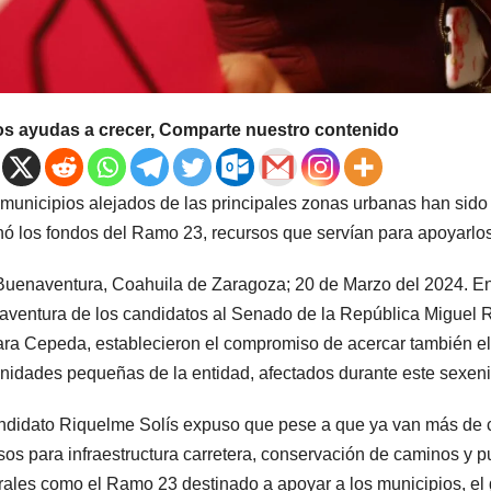
os ayudas a crecer, Comparte nuestro contenido
 municipios alejados de las principales zonas urbanas han sid
nó los fondos del Ramo 23, recursos que servían para apoyarlos
uenaventura, Coahuila de Zaragoza; 20 de Marzo del 2024. En
ventura de los candidatos al Senado de la República Miguel 
ra Cepeda, establecieron el compromiso de acercar también el 
idades pequeñas de la entidad, afectados durante este sexenio 
ndidato Riquelme Solís expuso que pese a que ya van más de c
sos para infraestructura carretera, conservación de caminos y 
ales como el Ramo 23 destinado a apoyar a los municipios, el