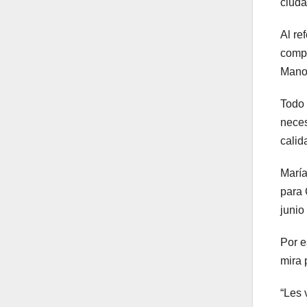
ciuda
Al re
compa
Manol
Todo 
neces
calid
María
para 
junio
Por e
mira 
“Les 