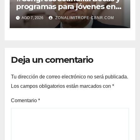
programas para jóvenes en
áreas agropecuarias, plantea
AGO 7, 2026
ZONALIMITROFE-CBNR.COM
Raúl Onofre
Deja un comentario
Tu dirección de correo electrónico no será publicada.
Los campos obligatorios están marcados con
*
Comentario
*