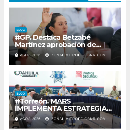
BLOG
#GP. Destaca Betzabé
Martínez aprobación de
nuevas normas para
AGO 8, 2026
ZONALIMITROFE-CBNR.COM
fortalecer la ética y
transparencia*
BLOG
#Torreón. MARS
IMPLEMENTA ESTRATEGIA
INTEGRAL PARA ESPACIOS Y
AGO 8, 2026
ZONALIMITROFE-CBNR.COM
VIALIDADES SEGURAS