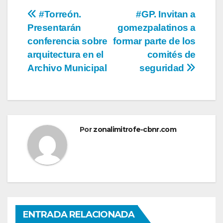
Navegación
#Torreón.
#GP. Invitan a
Presentarán
gomezpalatinos a
de
conferencia sobre
formar parte de los
entradas
arquitectura en el
comités de
Archivo Municipal
seguridad
Por
zonalimitrofe-cbnr.com
ENTRADA RELACIONADA