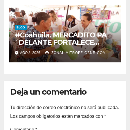
BLOG
#Coahuila. MERCADITO PA
´DELANTE FORTALECE
CUIDADO DEL MEDIO
AGO 8, 2026
ZONALIMITROFE-CBNR.COM
AMBIENTE Y LA ECONOMÍA
DE MÁS DE 6 MIL 500
FAMILIAS COAHUILENSES
Deja un comentario
Tu dirección de correo electrónico no será publicada.
Los campos obligatorios están marcados con
*
Comentario
*