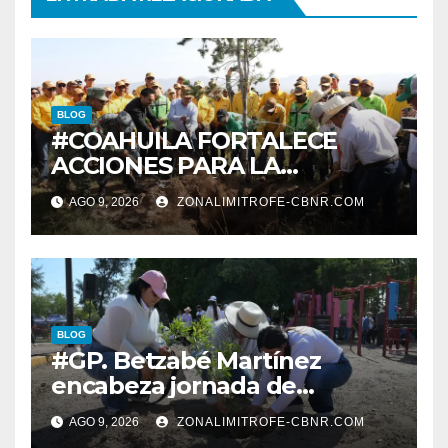
BLOG
#COAHUILA FORTALECE
ACCIONES PARA LA
RESTAURACIÓN Y
AGO 9, 2026
ZONALIMITROFE-CBNR.COM
PROTECCIÓN DE SUS
ECOSISTEMAS
BLOG
#GP. Betzabé Martínez
encabeza jornada de
reforestación en el Parque 5
AGO 9, 2026
ZONALIMITROFE-CBNR.COM
de Mayo*