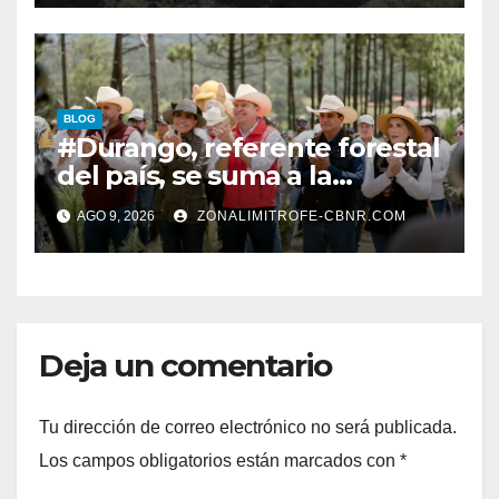
BLOG
#Durango, referente forestal
del país, se suma a la
Jornada Nacional de
AGO 9, 2026
ZONALIMITROFE-CBNR.COM
Reforestación de la
Presidenta Claudia con la
plantación de 6 mil pinos
Deja un comentario
Tu dirección de correo electrónico no será publicada.
Los campos obligatorios están marcados con
*