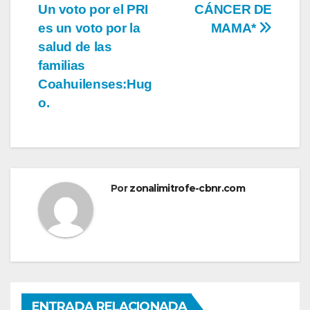
Un voto por el PRI
CÁNCER DE
de
es un voto por la
MAMA*
entradas
salud de las
familias
Coahuilenses:Hug
o.
Por
zonalimitrofe-cbnr.com
ENTRADA RELACIONADA