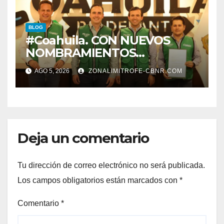
EDUCACION.
BLOG
#Coahuila. CON NUEVOS
NOMBRAMIENTOS
FORTALECE GOBERNADOR
AGO 5, 2026
ZONALIMITROFE-CBNR.COM
GABINETE
Deja un comentario
Tu dirección de correo electrónico no será publicada.
Los campos obligatorios están marcados con
*
Comentario
*