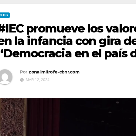
BLOG
#IEC promueve los valo
en la infancia con gira 
“Democracia en el país 
Por
zonalimitrofe-cbnr.com
MAR 12, 2024