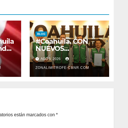
BLOG
uila
#Coahuila. CON
ndez
NUEVOS
lar
NOMBRAMIENTOS
AGO 5, 2026
 QUE
FORTALECE
M
GOBERNADOR
ZONALIMITROFE-CBNR.COM
E
GABINETE
S DE
.
atorios están marcados con
*