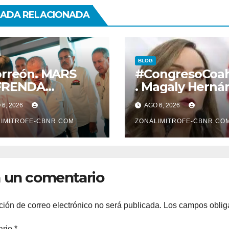
ADA RELACIONADA
BLOG
rreón. MARS
#CongresoCoah
FRENDA
. Magaly Herná
ERGIA CON
pide desconege
6, 2026
AGO 6, 2026
MARAS Y
LEY QUE TIENE
GANISMOS, EN
IMITROFE-CBNR.COM
VER CON LA
ZONALIMITROFE-CBNR.CO
EFICIO DEL
PROTECCION D
SARROLLO DE
TRABAJADORE
RREÓN
LA EDUCACION
 un comentario
ción de correo electrónico no será publicada.
Los campos oblig
ario
*