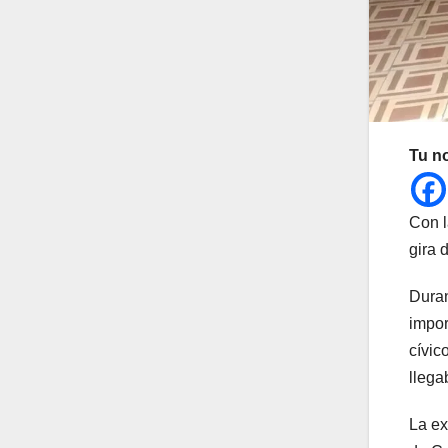
Tu n
Con l
gira 
Duran
impor
cívic
llega
La ex