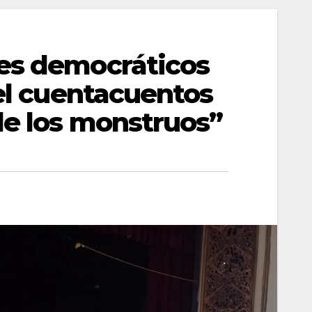
res democráticos
del cuentacuentos
de los monstruos”