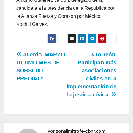
Antonio Gutiérrez Jardón, delegado de la
candidata a la presidencia de la República por
la Alianza Fuerza y Corazón por México,
Xóchitl Gálvez.
Navegación
#Lerdo. MARZO
#Torreón.
ULTIMO MES DE
Participan más
de
SUBSIDIO
asociaciones
entradas
PREDIAL*
civiles en la
implementación de
la justicia cívica.
Por
zonalimitrofe-cbnr.com