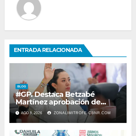
ENTRADA RELACIONADA
BLOG
#GP. Destaca Betzabé
Martínez aprobación de
nuevas normas para
AGO 8, 2026
ZONALIMITROFE-CBNR.COM
fortalecer la ética y
transparencia*