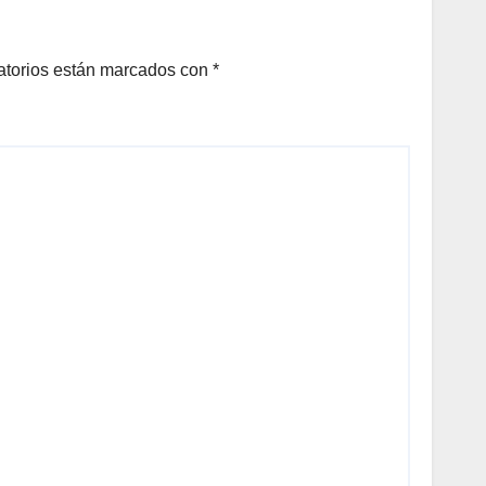
A
N DE
LOS
atorios están marcados con
*