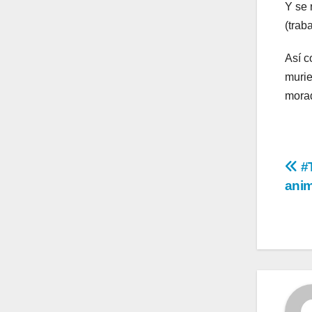
Y se 
(trab
Así c
murie
morad
Na
#T
ani
de
en