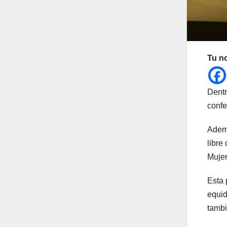
Tu n
Dentr
confe
Ademá
libre
Mujer
Esta 
equid
tambi