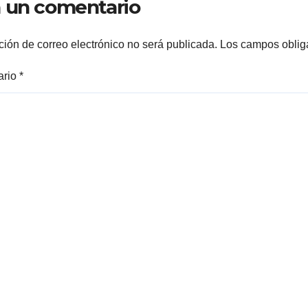
 un comentario
ARRANQUE A L
CONSTRUCCIÓ
DOMO EN CAR
ción de correo electrónico no será publicada.
Los campos oblig
REAL*
ario
*