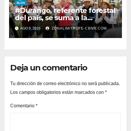
BLOG
#Durango, referente forestal
del país, se suma a la
Jornada Nacional de
AGO 9, 2026
ZONALIMITROFE-CBNR.COM
Reforestación de la
Presidenta Claudia con la
plantación de 6 mil pinos
Deja un comentario
Tu dirección de correo electrónico no será publicada.
Los campos obligatorios están marcados con
*
Comentario
*