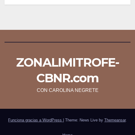
ZONALIMITROFE-
CBNR.com
CON CAROLINA NEGRETE
Funciona gracias a WordPress
|
Theme: News Live by
Themeansar
.