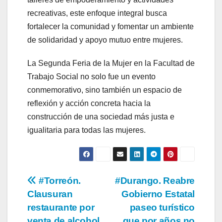
recreativas, este enfoque integral busca
fortalecer la comunidad y fomentar un ambiente
de solidaridad y apoyo mutuo entre mujeres.
La Segunda Feria de la Mujer en la Facultad de
Trabajo Social no solo fue un evento
conmemorativo, sino también un espacio de
reflexión y acción concreta hacia la
construcción de una sociedad más justa e
igualitaria para todas las mujeres.
Navegación
#Torreón.
#Durango. Reabre
Clausuran
Gobierno Estatal
de
restaurante por
paseo turístico
venta de alcohol
que por años no