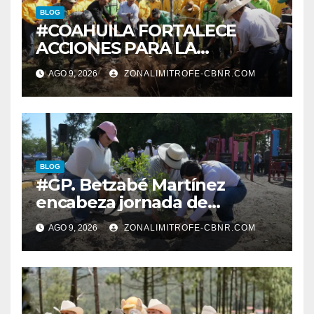
BLOG
#COAHUILA FORTALECE
ACCIONES PARA LA
RESTAURACIÓN Y
AGO 9, 2026
ZONALIMITROFE-CBNR.COM
PROTECCIÓN DE SUS
ECOSISTEMAS
BLOG
#GP. Betzabé Martínez
encabeza jornada de
reforestación en el Parque 5
AGO 9, 2026
ZONALIMITROFE-CBNR.COM
de Mayo*