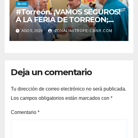
BLOG
#Torreón. ¡VAMOS SEGUROS!
A LA FERIA DE TORREÓN;
ALISTAN EDICIÓN 80
AGO 5, 2026
ZONALIMITROFE-CBNR.COM
Deja un comentario
Tu dirección de correo electrónico no será publicada.
Los campos obligatorios están marcados con
*
Comentario
*