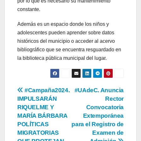
por lo que es necesario su mantenimiento
constante.
Además es un espacio donde los niños y
adolescentes pueden aprender sobre datos
históricos del municipio o acceder al acervo
bibliográfico que se encuentra resguardado en
la biblioteca pública municipal del lugar.
Navegación
#Campaña2024.
#UAdeC. Anuncia
IMPULSARÁN
Rector
de
RIQUELME Y
Convocatoria
entradas
MARÍA BÁRBARA
Extemporánea
POLÍTICAS
para el Registro de
MIGRATORIAS
Examen de