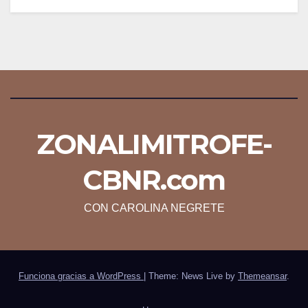
ZONALIMITROFE-
CBNR.com
CON CAROLINA NEGRETE
Funciona gracias a WordPress
|
Theme: News Live by
Themeansar
.