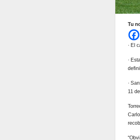
Tu n
· El 
· Est
defin
· San
11 de
Torre
Carlo
recob
“Obvi