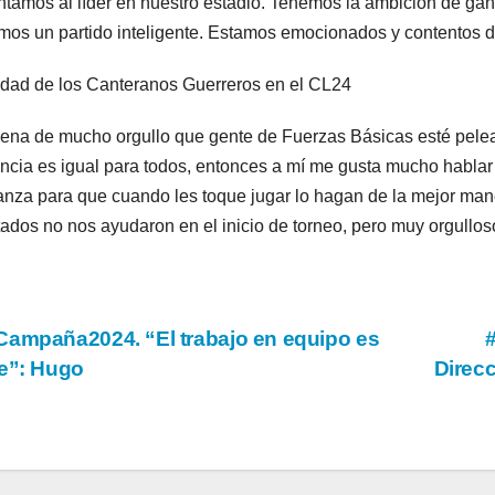
ntamos al líder en nuestro estadio. Tenemos la ambición de gana
os un partido inteligente. Estamos emocionados y contentos de 
idad de los Canteranos Guerreros en el CL24
lena de mucho orgullo que gente de Fuerzas Básicas esté pelean
ncia es igual para todos, entonces a mí me gusta mucho hablar c
anza para que cuando les toque jugar lo hagan de la mejor man
tados no nos ayudaron en el inicio de torneo, pero muy orgullo
vegación
ampaña2024. “El trabajo en equipo es
e”: Hugo
Direc
tradas