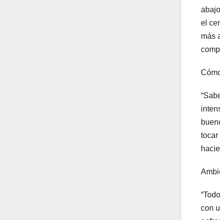
abajo
el ce
más a
compe
Cómo 
“Sabe
inten
bueno
tocar
hacie
Ambie
“Todo
con u