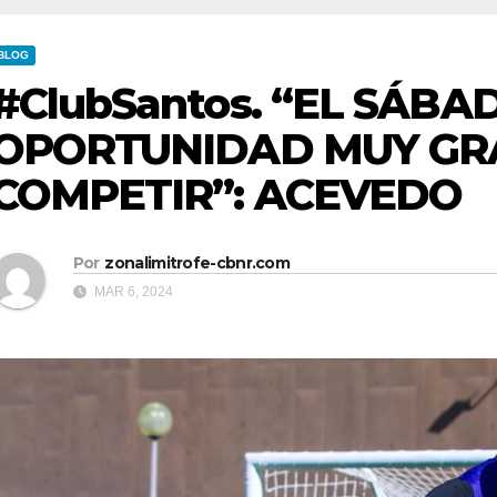
BLOG
#ClubSantos. “EL SÁB
OPORTUNIDAD MUY GR
COMPETIR”: ACEVEDO
Por
zonalimitrofe-cbnr.com
MAR 6, 2024