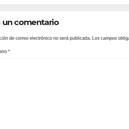
FAMILIAS
LERDENSES Y 
 un comentario
ARRANQUE A L
CONSTRUCCIÓ
DOMO EN CAR
ción de correo electrónico no será publicada.
Los campos oblig
REAL*
ario
*