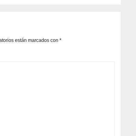
Onofre
DAN
A
N DE
LOS
atorios están marcados con
*