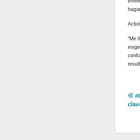
enfre
hagam
Activ
“Me l
exige
confi
resul
Na
#C
clav
de
en