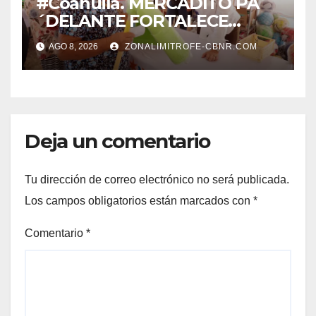
#Coahuila. MERCADITO PA
´DELANTE FORTALECE
CUIDADO DEL MEDIO
AGO 8, 2026
ZONALIMITROFE-CBNR.COM
AMBIENTE Y LA ECONOMÍA
DE MÁS DE 6 MIL 500
FAMILIAS COAHUILENSES
Deja un comentario
Tu dirección de correo electrónico no será publicada.
Los campos obligatorios están marcados con
*
Comentario
*