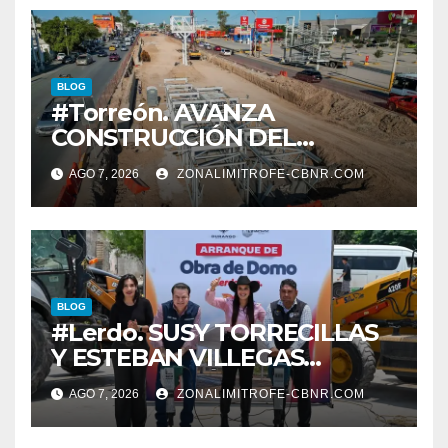
BLOG
#Torreón. AVANZA
CONSTRUCCIÓN DEL
SISTEMA VIAL ORIENTE,
AGO 7, 2026
ZONALIMITROFE-CBNR.COM
SOBRE BULEVAR
REVOLUCIÓN
BLOG
#Lerdo. SUSY TORRECILLAS
Y ESTEBAN VILLEGAS
ENTREGAN TÍTULOS DE
AGO 7, 2026
ZONALIMITROFE-CBNR.COM
PROPIEDAD A FAMILIAS
LERDENSES Y DAN