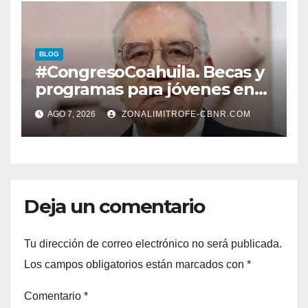
ARRANQUE A LA
CONSTRUCCIÓN DE DOMO
EN CARLOS REAL*
BLOG
#CongresoCoahuila. Becas y
programas para jóvenes en
áreas agropecuarias, plantea
AGO 7, 2026
ZONALIMITROFE-CBNR.COM
Raúl Onofre
Deja un comentario
Tu dirección de correo electrónico no será publicada.
Los campos obligatorios están marcados con
*
Comentario
*