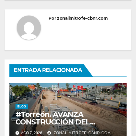
Por
zonalimitrofe-cbnr.com
ENTRADA RELACIONADA
BLOG
#Torreón. AVANZA
CONSTRUCCIÓN DEL
SISTEMA VIAL ORIENTE,
AGO 7, 2026
ZONALIMITROFE-CBNR.COM