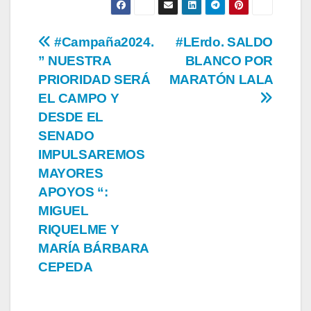
Navegación
#Campaña2024.
#LErdo. SALDO
” NUESTRA
BLANCO POR
de
PRIORIDAD SERÁ
MARATÓN LALA
entradas
EL CAMPO Y
DESDE EL
SENADO
IMPULSAREMOS
MAYORES
APOYOS “:
MIGUEL
RIQUELME Y
MARÍA BÁRBARA
CEPEDA