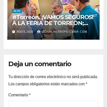
BLOG
#Torreón. ¡VAMOS SEGUROS!
A LA FERIA DE TORREÓN;
ALISTAN EDICIÓN 80
AGO 5, 2026
ZONALIMITROFE-CBNR.COM
Deja un comentario
Tu dirección de correo electrónico no será publicada.
Los campos obligatorios están marcados con
*
Comentario
*