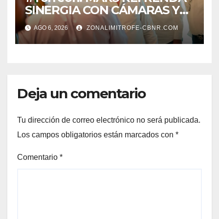
SINERGIA CON CÁMARAS Y
ORGANISMOS, EN BENEFICIO
AGO 6, 2026
ZONALIMITROFE-CBNR.COM
DEL DESARROLLO DE
TORREÓN
Deja un comentario
Tu dirección de correo electrónico no será publicada.
Los campos obligatorios están marcados con
*
Comentario
*