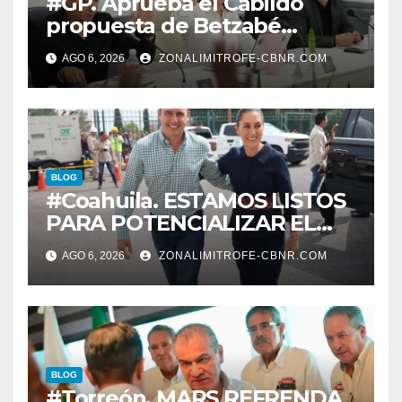
#GP. Aprueba el Cabildo
propuesta de Betzabé
Martínez para su primer
AGO 6, 2026
ZONALIMITROFE-CBNR.COM
informe el día 20 de agosto a
las 11 de la mañana*
BLOG
#Coahuila. ESTAMOS LISTOS
PARA POTENCIALIZAR EL
GAS COAHUILA: MANOLO
AGO 6, 2026
ZONALIMITROFE-CBNR.COM
BLOG
#Torreón. MARS REFRENDA