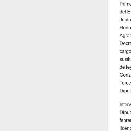
Prime
del E
Junta
Honor
Agrar
Decre
cargo
susti
de le
Gonzá
Terce
Diput
Inter
Diput
febre
licen