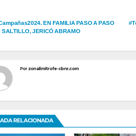
vegación
Campañas2024. EN FAMILIA PASO A PASO
#T
 SALTILLO, JERICÓ ABRAMO
tradas
Por
zonalimitrofe-cbnr.com
ADA RELACIONADA