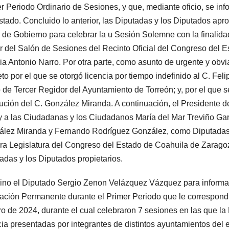
r Periodo Ordinario de Sesiones, y que, mediante oficio, se inf
stado. Concluido lo anterior, las Diputadas y los Diputados ap
 de Gobierno para celebrar la u Sesión Solemne con la finalidad
 del Salón de Sesiones del Recinto Oficial del Congreso del 
ia Antonio Narro. Por otra parte, como asunto de urgente y obvi
to por el que se otorgó licencia por tiempo indefinido al C. F
 de Tercer Regidor del Ayuntamiento de Torreón; y, por el que 
tución del C. González Miranda. A continuación, el Presidente de
y a las Ciudadanas y los Ciudadanos María del Mar Treviño Ga
lez Miranda y Fernando Rodríguez González, como Diputadas 
ra Legislatura del Congreso del Estado de Coahuila de Zaragoza
adas y los Diputados propietarios.
vino el Diputado Sergio Zenon Velázquez Vázquez para informar 
ación Permanente durante el Primer Periodo que le correspondi
ro de 2024, durante el cual celebraron 7 sesiones en las que l
cia presentadas por integrantes de distintos ayuntamientos del 