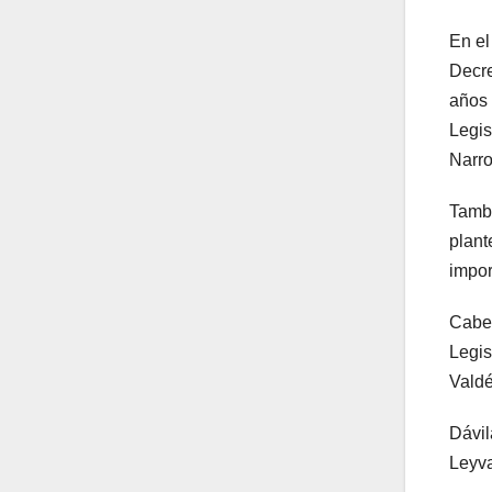
En el
Decre
años 
Legis
Narro
Tambi
plant
impor
Cabe 
Legis
Valdé
Dávil
Leyva