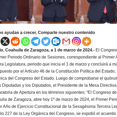
os ayudas a crecer, Comparte nuestro contenido
llo, Coahuila de Zaragoza, a 1 de marzo de 2024.-
El Congreso
imer Periodo Ordinario de Sesiones, correspondiente al Primer 
ra Legislatura, periodo que inicia el 1 de marzo y concluirá a m
spuesto por el Artículo 46 de la Constitución Política del Estado,
ica del Congreso del Estado. Luego de comprobarse el quórum leg
s Diputadas y los Diputados, el Presidente de la Mesa Directiv
ratoria de Apertura en los términos siguientes: “El Congreso d
ila de Zaragoza, abre hoy 1º de marzo de 2024, el Primer Peri
r Año de Ejercicio Constitucional de la Sexagésima Tercera Legi
ulo 227 de la Ley Orgánica del Congreso, se expidió el acuerdo 