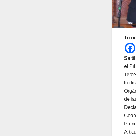
Tu n
Salti
el Pr
Terce
lo di
Orgán
de la
Decla
Coahu
Prime
Artíc