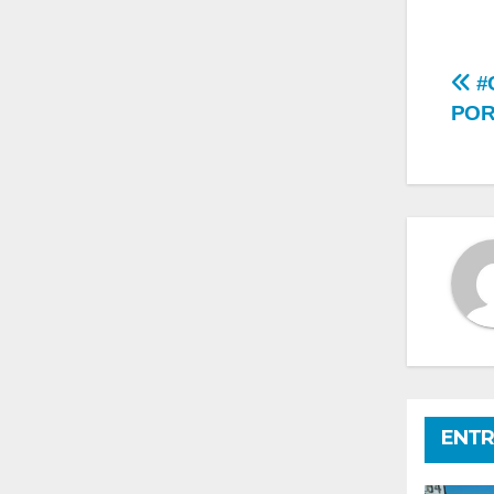
Na
#
POR
de
en
ENTR