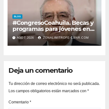
CONSTRUCCIÓN DE DOMO
EN CARLOS REAL*
BLOG
#CongresoCoahuila. Becas y
programas para jóvenes en
áreas agropecuarias, plantea
AGO 7, 2026
ZONALIMITROFE-CBNR.COM
Raúl Onofre
Deja un comentario
Tu dirección de correo electrónico no será publicada.
Los campos obligatorios están marcados con
*
Comentario
*