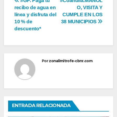
Navegación
#GP. Paga tu
#Coahuila.MANOL
recibo de agua en
O, VISITA Y
de
línea y disfruta del
CUMPLE EN LOS
entradas
10 % de
38 MUNICIPIOS
descuento*
Por
zonalimitrofe-cbnr.com
ENTRADA RELACIONADA